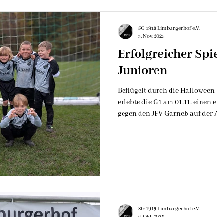
SG 1919 Limburgerhof e.V.
3. Nov. 2025
Erfolgreicher Spie
Junioren
​Beflügelt durch die Hallowee
erlebte die G1 am 01.11. einen 
gegen den JFV Garneb auf der 
das letzte Spiel draußen bei s
Gespielt wurde in zwei Formate
Funino-Modus, jeweils 4 x 10 M
Mehrzahl der Spielabschnitte f
Spiel in Summe somit gewinnen
eine tolle Mannscha
SG 1919 Limburgerhof e.V.
6. Okt. 2025