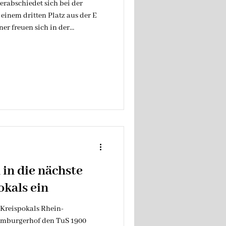
verabschiedet sich bei der
 einem dritten Platz aus der E
er freuen sich in der
s zu lernen, sich weiter zu
de an der schönsten
ußball, zu haben...
 in die nächste
kals ein
-Kreispokals Rhein-
Limburgerhof den TuS 1900