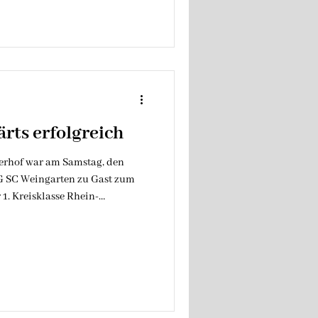
laublich stolz auf die Jungs
rts erfolgreich
erhof war am Samstag, den
SG SC Weingarten zu Gast zum
 1. Kreisklasse Rhein-
n spätherbstlichen
nschaft einen starken Start
n der eigenen Hälfte in der 1.
 ging es blitzschnell nach
sich gegen einen Gegenspieler
r