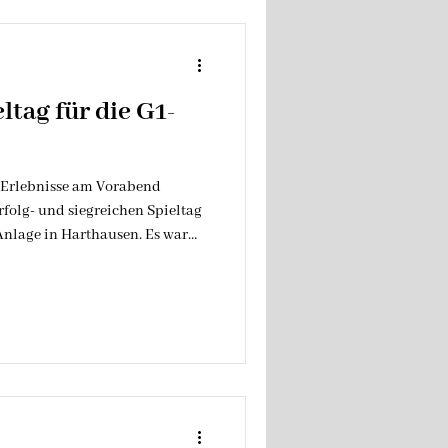
ltag für die G1-
n-Erlebnisse am Vorabend
erfolg- und siegreichen Spieltag
Anlage in Harthausen. Es war
chon kühlem Herbstwetter.
n: parallel im 4+1 sowie im
inuten. Die G1 konnte die
ür sich entscheiden und das
. Die Jungen zeigten erneut