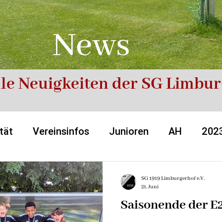
News
le Neuigkeiten der SG Limbu
tät
Vereinsinfos
Junioren
AH
202
de
2026/2027
SG 1919 Limburgerhof e.V.
21. Juni
Saisonende der E