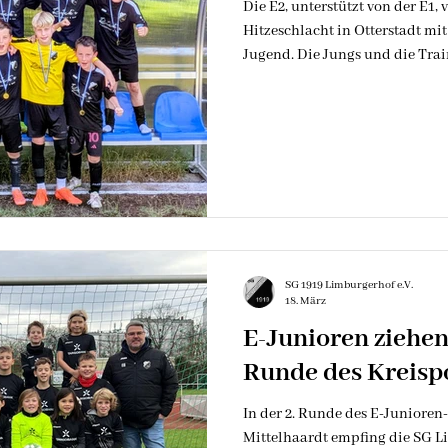
Die E2, unterstützt von der E1, 
Hitzeschlacht in Otterstadt mit
Jugend. Die Jungs und die Train
anstehenden D Jugend viel neue
entwickeln und weiterhin Freu
Nebensache auf der Welt, dem F
SG 1919 Limburgerhof e.V.
18. März
E-Junioren ziehen
Runde des Kreispo
In der 2. Runde des E-Junioren
Mittelhaardt empfing die SG 