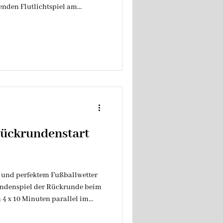
nden Flutlichtspiel am
n Zuschauer wurden mit einer
ie SGL startete engagiert und
n zwei gute Chancen. Dennoch
ederkirchen in Führung.
 SGL ihr druckvolles Spiel fort
em Au
Rückrundenstart
 und perfektem Fußballwetter
Rundenspiel der Rückrunde beim
n 4 x 10 Minuten parallel im
 die nahezu alle Teilspiele