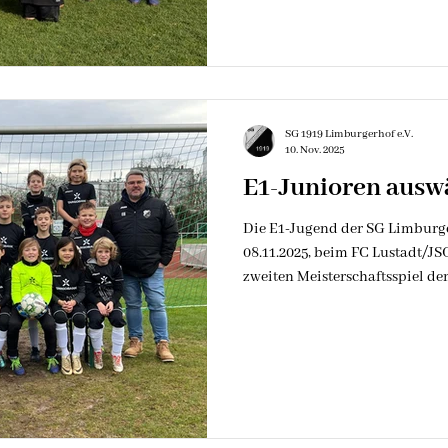
gewonnen werden. Wir sind ung
und ihre tolle Leistung!
SG 1919 Limburgerhof e.V.
10. Nov. 2025
E1-Junioren auswä
Die E1-Jugend der SG Limburg
08.11.2025, beim FC Lustadt/J
zweiten Meisterschaftsspiel der
Mittelhaardt. Bei feucht-kühle
Temperaturen legte unsere Man
hin. Nach einer Balleroberung i
Spielminute durch Marlon Blum
vorne. Benjamin Wolter setzte 
durch und passte den Ball übe