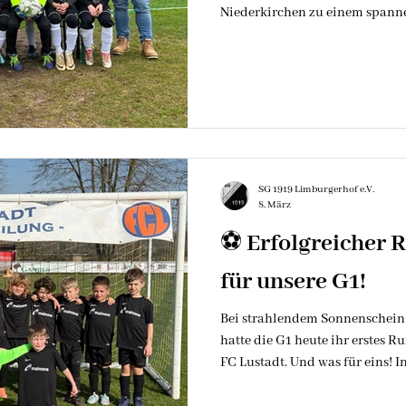
Niederkirchen zu einem spanne
Dienstagabend. Die zahlreiche
mitreißenden Partie belohnt. D
erspielte sich direkt zu Begin
ging zunächst der Gast aus Ni
Unbeeindruckt davon setzte die
und wurde wenig später mit d
SG 1919 Limburgerhof e.V.
8. März
⚽️ Erfolgreicher 
für unsere G1!
​Bei strahlendem Sonnenschein
hatte die G1 heute ihr erstes 
FC Lustadt. Und was für eins! ​I
Format 4+1 und Funino konnten