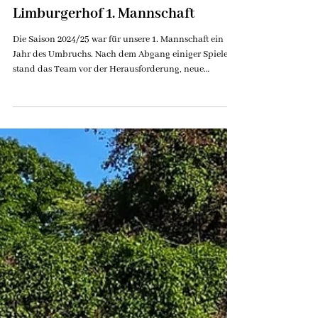
SG 1919 Limburgerhof e.V.
10. Juni 2025
Rückblick & Ausblick - SG
Limburgerhof 1. Mannschaft
Die Saison 2024/25 war für unsere 1. Mannschaft ein
Jahr des Umbruchs. Nach dem Abgang einiger Spieler
stand das Team vor der Herausforderung, neue
Gesichter zu integrieren und als Mannschaft
zusammenzuwachsen. Unter der Leitung unseres
engagierten Trainerteams Sebastian Schulz und Jens
Püschner entwickelte sich die Mannschaft im Laufe der
Saison stetig weiter. Trotz Höhen und Tiefen erreichten
wir am Ende einen soliden 9. Tabellenplatz. Für die