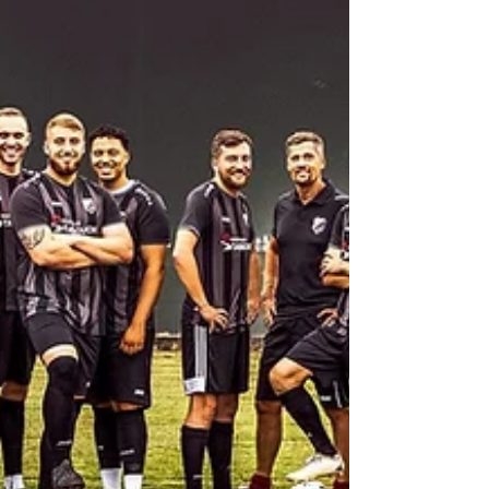
hinweg eine starke Entwicklung und belohnte sich am
Ende mit einem 7. Tabellenplatz. Ein großes
Dankeschön an Tobias Kuhl für sein
außergewöhnliches Engagement im vergangenen Jahr!
Mit viel Einsatz, Leidenschaft und einem guten Gespür
für das Team hat er entscheidend zur positiven
Entwicklung der Mannschaft beigetra