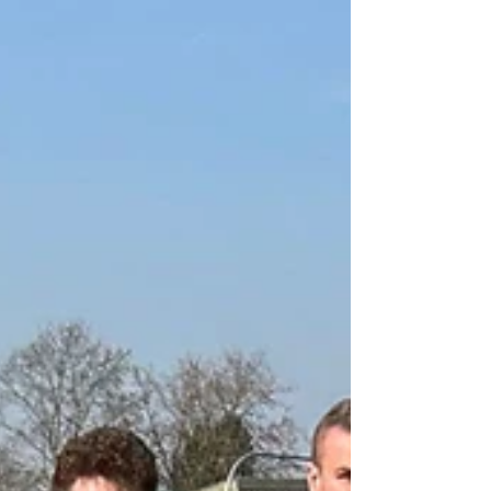
Ludwigshafener SC an. Trotz teilweise älterer Gegner
präsentierten sich unsere Jungs bärenstark, hielten
kämpferisch dagegen und ließen sich keineswegs
abschießen. Gegen ein jüngeres Team konnten sie dann
ihre ganze Spielfreude zeugen und dominierten die
Partie klar. Im letzten Spiel