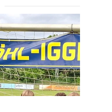
SG 1919 Limburgerhof e.V.
7. Juni 2025
Saisonabschluss der E2-Junioren –
Fußballabzeichen & Team-Ausflug
Zum Abschluss einer tollen Saison stand für unsere E2-
Junioren noch ein echtes Highlight auf dem Programm:
Die Jungs konnten sich im Rahmen des DFB-
Fußballabzeichens messen und ihr Können unter
Beweis stellen. Mit viel Einsatz, Spielfreude und
Teamgeist erkämpften sich viele Spieler eine Bronze-
oder Silbermedaille – eine tolle Leistung, auf die alle
stolz sein können! Doch damit nicht genug: Als
krönender Abschluss der Saison ging es heute für die
Mannschaft zum Soccerpark D