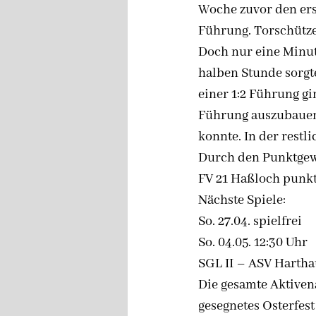
Woche zuvor den erst
Führung. Torschütze 
Doch nur eine Minut
halben Stunde sorgte
einer 1:2 Führung gi
Führung auszubauen 
konnte. In der restli
Durch den Punktgewi
FV 21 Haßloch punktg
Nächste Spiele:
So. 27.04. spielfrei
So. 04.05. 12:30 Uhr
SGL II – ASV Hartha
Die gesamte Aktiven
gesegnetes Osterfest