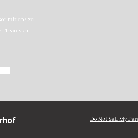
sor mit uns zu
er Teams zu
rhof
Do Not Sell My Per