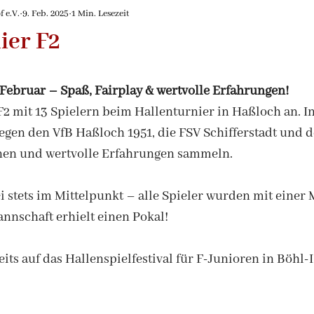
de
2026/2027
 e.V.
9. Feb. 2025
1 Min. Lesezeit
ier F2
 Februar – Spaß, Fairplay & wertvolle Erfahrungen!
F2 mit 13 Spielern beim Hallenturnier in Haßloch an. 
gegen den VfB Haßloch 1951, die FSV Schifferstadt und 
rnen und wertvolle Erfahrungen sammeln.
 stets im Mittelpunkt – alle Spieler wurden mit einer 
nnschaft erhielt einen Pokal!
reits auf das Hallenspielfestival für F-Junioren in Böhl