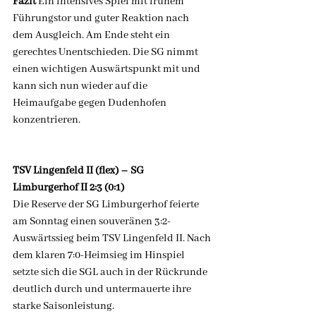
Fazit
 Ein intensives Spiel mit frühem 
Führungstor und guter Reaktion nach 
dem Ausgleich. Am Ende steht ein 
gerechtes Unentschieden. Die SG nimmt 
einen wichtigen Auswärtspunkt mit und 
kann sich nun wieder auf die 
Heimaufgabe gegen Dudenhofen 
konzentrieren.
TSV Lingenfeld II (flex) – SG 
Limburgerhof II 2:3 (0:1)
Die Reserve der SG Limburgerhof feierte 
am Sonntag einen souveränen 3:2-
Auswärtssieg beim TSV Lingenfeld II. Nach 
dem klaren 7:0-Heimsieg im Hinspiel 
setzte sich die SGL auch in der Rückrunde 
deutlich durch und untermauerte ihre 
starke Saisonleistung.