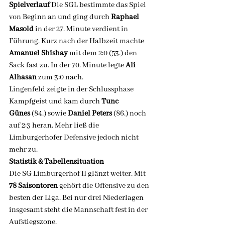
Spielverlauf
 Die SGL bestimmte das Spiel 
von Beginn an und ging durch 
Raphael 
Masold
 in der 27. Minute verdient in 
Führung. Kurz nach der Halbzeit machte 
Amanuel Shishay
 mit dem 2:0 (53.) den 
Sack fast zu. In der 70. Minute legte 
Ali 
Alhasan
 zum 3:0 nach.
Lingenfeld zeigte in der Schlussphase 
Kampfgeist und kam durch 
Tunc 
Günes
 (84.) sowie 
Daniel Peters
 (86.) noch 
auf 2:3 heran. Mehr ließ die 
Limburgerhofer Defensive jedoch nicht 
mehr zu.
Statistik & Tabellensituation
Die SG Limburgerhof II glänzt weiter. Mit 
78 Saisontoren
 gehört die Offensive zu den 
besten der Liga. Bei nur drei Niederlagen 
insgesamt steht die Mannschaft fest in der 
Aufstiegszone.