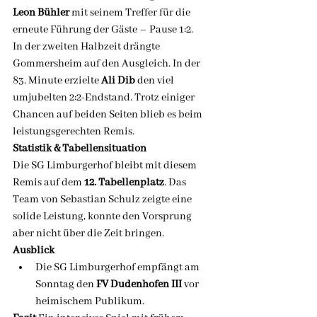
Leon Bühler
 mit seinem Treffer für die 
erneute Führung der Gäste – Pause 1:2.
In der zweiten Halbzeit drängte 
Gommersheim auf den Ausgleich. In der 
83. Minute erzielte 
Ali Dib
 den viel 
umjubelten 2:2-Endstand. Trotz einiger 
Chancen auf beiden Seiten blieb es beim 
leistungsgerechten Remis.
Statistik & Tabellensituation
Die SG Limburgerhof bleibt mit diesem 
Remis auf dem 
12. Tabellenplatz
. Das 
Team von Sebastian Schulz zeigte eine 
solide Leistung, konnte den Vorsprung 
aber nicht über die Zeit bringen.
Ausblick
Die SG Limburgerhof empfängt am 
Sonntag den 
FV Dudenhofen III
 vor 
heimischem Publikum.