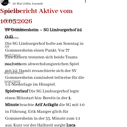
Alle
10. Mai
2 Min. Lesezeit
Spielbericht Aktive vom
2025/2026
10.05.2026
Aktivität
Vereinsinfos
SV Gommersheim – SG Limburgerhof 2:2 
(1:2)
Junioren
Die SG Limburgerhof holte am Sonntag in 
AH
Gommersheim einen Punkt. Vor 77 
2023/2024
Zuschauern trennten sich beide Teams 
nach einem abwechslungsreichen Spiel 
2024/2025
mit 2:2. Damit revanchierte sich der SV 
Rückblende
Gommersheim zumindest teilweise für die 
2026/2027
1:4-Niederlage im Hinspiel.
Spielverlauf
 Die SG Limburgerhof legte 
einen Blitzstart hin: Bereits in der 
1. 
Minute
 brachte 
Arif Acikgöz
 die SG mit 1:0 
in Führung. Erik Manger glich für 
Gommersheim in der 33. Minute zum 1:1 
aus. Kurz vor der Halbzeit sorgte 
Luca 