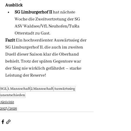
Ausblick
SG Limburgerhof II
 hat nächste 
Woche die Zweitvertretung der SG 
ASV Waldsee/VfL Neuhofen/TuRa 
Otterstadt zu Gast.
Fazit
 Ein hochverdienter Auswärtssieg der 
SG Limburgerhof II, die auch im zweiten 
Duell dieser Saison klar die Oberhand 
behielt. Trotz der späten Gegentore war 
der Sieg nie wirklich gefährdet – starke 
Leistung der Reserve!
SGL
1.Mannschaft
2.Mannschaft
Auswärtssieg
unentschieden
Aktivität
2025/2026