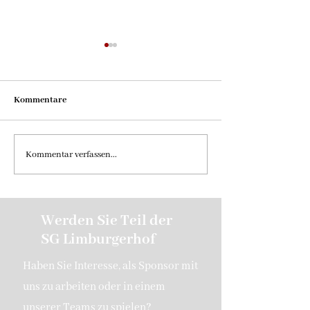
Kommentare
G1-Junioren bei T
Saisonende der E2-Junioren
Kommentar verfassen...
Werden Sie Teil der
SG Limburgerhof
Haben Sie Interesse, als Sponsor mit
uns zu arbeiten oder in einem
unserer Teams zu spielen?