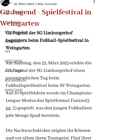
Alle
25. März 2025
1 Min. Lesezeit
G2-Jugend - Spielfestival in
2025/2026
Weingarten
Aktivität
Vereinsinfos
G2-Jugend der SG Limburgerhof 
begeistern beim Fußball-Spielfestival in 
Junioren
Weingarten
AH
2023/2024
Am Samstag, den 22. März 2025 erlebte die 
G2-Jugend der SG Limburgerhof einen 
2024/2025
unvergesslichen Tag beim 
Rückblende
Fußballspielfestival beim SV Weingarten. 
2026/2027
Auf 10 Spielfeldern wurde im Champions-
League-Modus das Spielformat Funino(3 
gg. 3) gespielt, was den jungen Fußballern 
jede Menge Spaß bereitete.
Die Nachwuchskicker zeigten ihr Können 
und vor allem ihren Teamgeist. Fünf ihrer 