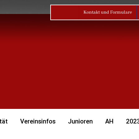
Kontakt und Formulare
tät
Vereinsinfos
Junioren
AH
202