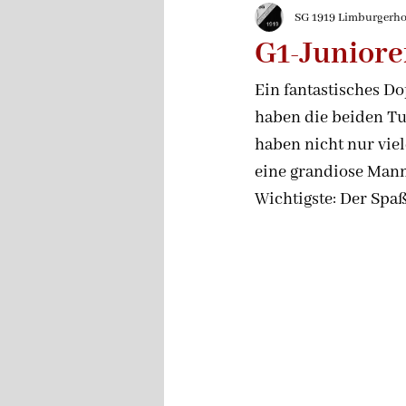
2024/2025
Rückblen
SG 1919 Limburgerhof
G1-Juniore
Ein fantastisches D
haben die beiden Tu
haben nicht nur vie
eine grandiose Manns
Wichtigste: Der Spaß