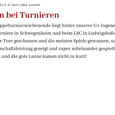
de
2026/2027
 e.V.
6. Juni
1 Min. Lesezeit
n bei Turnieren
oppelturnierwochenende liegt hinter unserer G1-Jugend
rniere in Schwegenheim und beim LSC in Ludwigshafen 
le Tore geschossen und die meisten Spiele gewonnen, s
chaftsleistung gezeigt und super miteinander gespielt
 und die gute Laune kamen nicht zu kurz! 