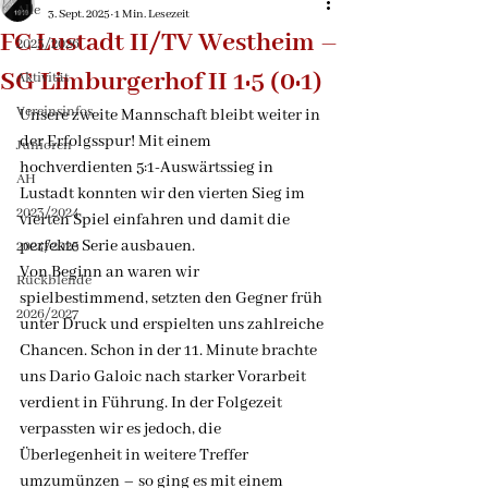
Alle
3. Sept. 2025
1 Min. Lesezeit
FC Lustadt II/TV Westheim –
2025/2026
SG Limburgerhof II 1:5 (0:1)
Aktivität
Vereinsinfos
Unsere zweite Mannschaft bleibt weiter in 
der Erfolgsspur! Mit einem 
Junioren
hochverdienten 5:1-Auswärtssieg in 
AH
Lustadt konnten wir den vierten Sieg im 
2023/2024
vierten Spiel einfahren und damit die 
perfekte Serie ausbauen.
2024/2025
Von Beginn an waren wir 
Rückblende
spielbestimmend, setzten den Gegner früh 
2026/2027
unter Druck und erspielten uns zahlreiche 
Chancen. Schon in der 11. Minute brachte 
uns Dario Galoic nach starker Vorarbeit 
verdient in Führung. In der Folgezeit 
verpassten wir es jedoch, die 
Überlegenheit in weitere Treffer 
umzumünzen – so ging es mit einem 