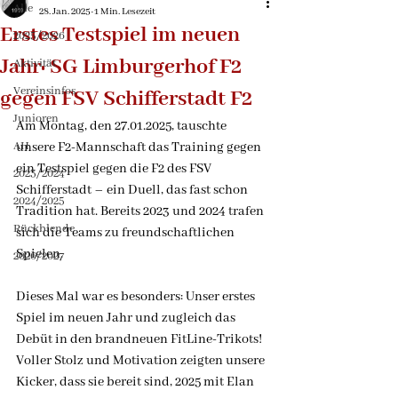
Alle
28. Jan. 2025
1 Min. Lesezeit
Erstes Testspiel im neuen
2025/2026
Jahr: SG Limburgerhof F2
Aktivität
Vereinsinfos
gegen FSV Schifferstadt F2
Junioren
Am Montag, den 27.01.2025, tauschte 
AH
unsere F2-Mannschaft das Training gegen 
ein Testspiel gegen die F2 des FSV 
2023/2024
Schifferstadt – ein Duell, das fast schon 
2024/2025
Tradition hat. Bereits 2023 und 2024 trafen 
Rückblende
sich die Teams zu freundschaftlichen 
Spielen.
2026/2027
Dieses Mal war es besonders: Unser erstes 
Spiel im neuen Jahr und zugleich das 
Debüt in den brandneuen FitLine-Trikots! 
Voller Stolz und Motivation zeigten unsere 
Kicker, dass sie bereit sind, 2025 mit Elan 