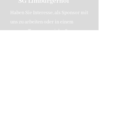
SG Limburgerhof
Haben Sie Interesse, als Sponsor mit
uns zu arbeiten oder in einem
unserer Teams zu spielen?
Kontaktieren Sie uns
SG 1919 Limburgerhof
sglimburgerhof@gmail.com
Hermann-Löns-Weg 2c
67117 Limburgerhof