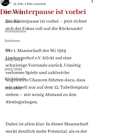
Alle
21. Feb.
1 Min. Lesezeit
Die Winterpause ist vorbei
2025/2026
Die Winterpause ist vorbei – jetzt richtet 
Aktivität
sich der Fokus voll auf die Rückrunde!
Vereinsinfos
Junioren
AH
Die 1. Mannschaft der SG 1919 
Limburgerhof e.V. blickt auf eine 
2023/2024
schwierige Vorrunde zurück. Unnötig 
2024/2025
verlorene Spiele und zahlreiche 
Rückblende
ungenutzte Chancen führten dazu, dass 
wir aktuell nur auf dem 12. Tabellenplatz 
2026/2027
stehen – mit wenig Abstand zu den 
Abstiegsrängen.
Dabei ist allen klar: In dieser Mannschaft 
steckt deutlich mehr Potenzial, als es der 