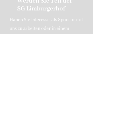
Werden Sie Teil der
SG Limburgerhof
Haben Sie Interesse, als Sponsor mit
uns zu arbeiten oder in einem
unserer Teams zu spielen?
Kontaktieren Sie uns
SG 1919 Limburgerhof
sglimburgerhof@gmail.com
Hermann-Löns-Weg 2c
67117 Limburgerhof