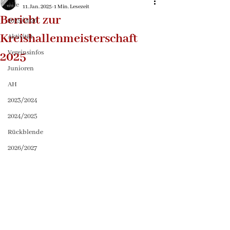
Alle
11. Jan. 2025
1 Min. Lesezeit
Bericht zur
2025/2026
Kreishallenmeisterschaft
Aktivität
Vereinsinfos
2025
Junioren
AH
2023/2024
2024/2025
Rückblende
2026/2027