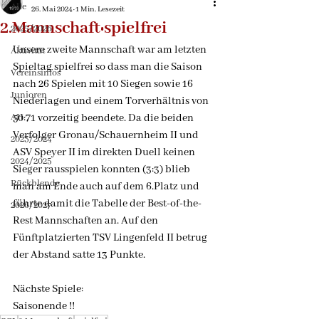
Alle
26. Mai 2024
1 Min. Lesezeit
2.Mannschaft:spielfrei
2025/2026
Unsere zweite Mannschaft war am letzten 
Aktivität
Spieltag spielfrei so dass man die Saison 
Vereinsinfos
nach 26 Spielen mit 10 Siegen sowie 16 
Junioren
Niederlagen und einem Torverhältnis von 
AH
50:71 vorzeitig beendete. Da die beiden 
Verfolger Gronau/Schauernheim II und 
2023/2024
ASV Speyer II im direkten Duell keinen 
2024/2025
Sieger rausspielen konnten (3:3) blieb 
Rückblende
man am Ende auch auf dem 6.Platz und 
führte damit die Tabelle der Best-of-the-
2026/2027
Rest Mannschaften an. Auf den 
Fünftplatzierten TSV Lingenfeld II betrug 
der Abstand satte 13 Punkte.
Nächste Spiele:
Saisonende !!