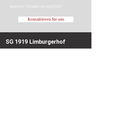
unserer Teams zu spielen?
Kontaktieren Sie uns
SG 1919 Limburgerhof
sglimburgerhof@gmail.com
Hermann-Löns-Weg 2c
67117 Limburgerhof
Do Not Sell My Personal
Information