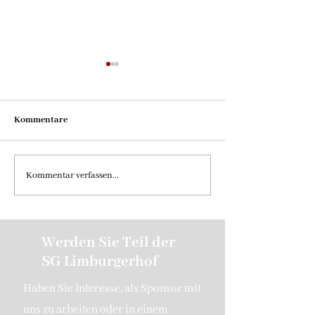
Kommentare
Bericht - 1.Spieltag Aktive
1.Pokalrunde VfL
Kommentar verfassen...
– SG Limburgerho
Werden Sie Teil der
SG Limburgerhof
Haben Sie Interesse, als Sponsor mit
uns zu arbeiten oder in einem