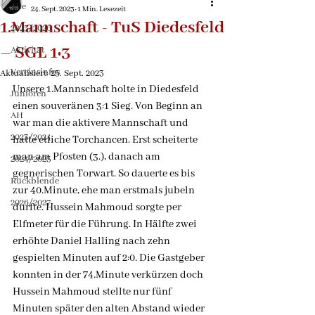
Alle
24. Sept. 2023
1 Min. Lesezeit
1.Mannschaft - TuS Diedesfeld
2025/2026
– SGL 1:3
Aktivität
Vereinsinfos
Aktualisiert:
25. Sept. 2023
Unsere 1.Mannschaft holte in Diedesfeld 
Junioren
einen souveränen 3:1 Sieg. Von Beginn an 
AH
war man die aktivere Mannschaft und 
2023/2024
hatte etliche Torchancen. Erst scheiterte 
man am Pfosten (3.), danach am 
2024/2025
gegnerischen Torwart. So dauerte es bis 
Rückblende
zur 40.Minute, ehe man erstmals jubeln 
2026/2027
durfte. Hussein Mahmoud sorgte per 
Elfmeter für die Führung. In Hälfte zwei 
erhöhte Daniel Halling nach zehn 
gespielten Minuten auf 2:0. Die Gastgeber 
konnten in der 74.Minute verkürzen doch 
Hussein Mahmoud stellte nur fünf 
Minuten später den alten Abstand wieder 