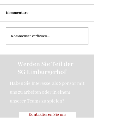
Kommentare
Bericht - 1.Spieltag Aktive
1.Pokalrunde VfL
Kommentar verfassen...
– SG Limburgerho
Werden Sie Teil der
SG Limburgerhof
Haben Sie Interesse, als Sponsor mit
uns zu arbeiten oder in einem
unserer Teams zu spielen?
Kontaktieren Sie uns