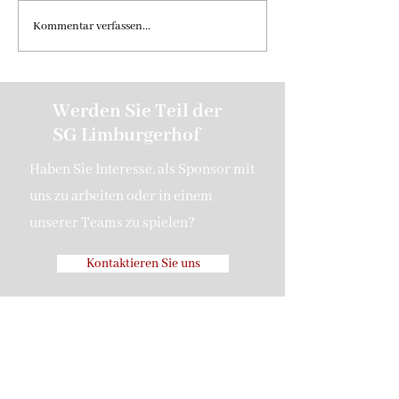
Bericht - 1.Spieltag Aktive
1.Pokalrunde VfL
Kommentar verfassen...
– SG Limburgerho
Werden Sie Teil der
SG Limburgerhof
Haben Sie Interesse, als Sponsor mit
uns zu arbeiten oder in einem
unserer Teams zu spielen?
Kontaktieren Sie uns
SG 1919 Limburgerhof
sglimburgerhof@gmail.com
Hermann-Löns-Weg 2c