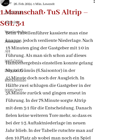
Alle
26. Feb. 2024
1 Min. Lesezeit
1.Mannschaft: TuS Altrip –
2025/2026
SGL 3:1
Aktivität
Vereinsinfos
Beim Tabellenführer kassierte man eine 
knappe, jedoch verdiente Niederlage. Nach 
Junioren
18 Minuten ging der Gastgeber mit 1:0 in 
AH
Führung. Als man sich schon auf dieses 
2023/2024
Halbzeitergebnis einstellen konnte gelang 
Niyazi Gümüs (6.Saisontor) in der 
2024/2025
45.Minute doch noch der Ausgleich. In 
Rückblende
Hälfte zwei schlugen die Gastgeber in der 
2026/2027
58.Minute zurück und gingen erneut in 
Führung. In der 78.Minute sorgte Altrip 
mit dem 3:1 für die Entscheidung. Danach 
fielen keine weiteren Tore mehr, so dass es 
bei der 1:3 Auftaktniederlage im neuen 
Jahr blieb. In der Tabelle rutschte man auf 
den 10.Platz ab wobei man noch ein Spiel 