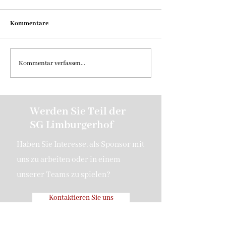
Kommentare
Bericht - 1.Spieltag Aktive
1.Pokalrunde VfL
Kommentar verfassen...
– SG Limburgerho
Werden Sie Teil der
SG Limburgerhof
Haben Sie Interesse, als Sponsor mit
uns zu arbeiten oder in einem
unserer Teams zu spielen?
Kontaktieren Sie uns