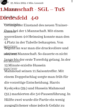
Alle
25. März 2024
1 Min. Lesezeit
1.Mannschaft - SGL – TuS
2025/2026
Diedesfeld 4:0
Aktivität
Vereinsinfos
Gelungener Einstand des neuen Trainer-
Duos bei der 1.Mannschaft. Mit einem 
Junioren
souveränen 4:0 Heimsieg konnte man den 
AH
4.Platz in der Tabelle behaupten. Von 
2023/2024
Beginn an war man die druckvollere und 
aktivere Mannschaft. So dauerte es nicht 
2024/2025
lange bis der erste Torerfolg gelang. In der 
Rückblende
12.Minute erzielte Hussein 
2026/2027
Mahmoud seinen 11.Saisontreffer. Mit 
einem Doppelschlag sorgte man früh für 
die vorzeitige Entscheidung. Harris 
Kyekyeku (29.) und Hussein Mahmoud 
(32.) markierten die 3:0 Pausenführung. In 
Hälfte zwei wurde die Partie ein wenig 
ausgeglichener ohne jedoch Gefahr zu 