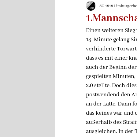
2024/2025
Rückblen
SG 1919 Limburgerhof
1.Mannscha
Einen weiteren Sieg
14. Minute gelang Si
verhinderte Torwart
dass es mit einer kn
auch der Beginn der
gespielten Minuten, 
2:0 stellte. Doch di
postwendend den Ans
an der Latte. Dann fo
das keines war und 
außerhalb des Straf
ausgleichen. In der 