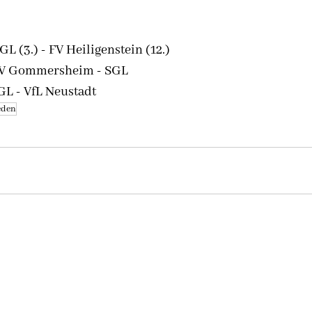
GL (3.) - FV Heiligenstein (12.)
 SV Gommersheim - SGL
SGL - VfL Neustadt
eden