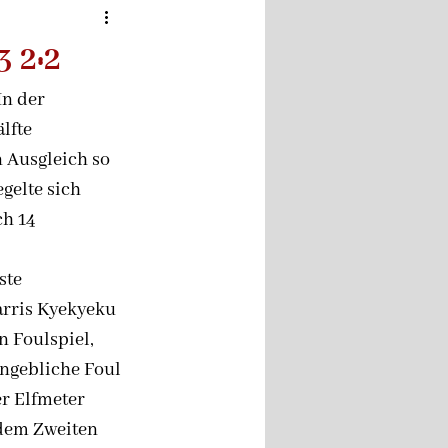
 2:2
In der
lfte 
 Ausgleich so 
gelte sich 
h 14 
ste 
arris Kyekyeku 
n Foulspiel, 
ngebliche Foul 
r Elfmeter 
 dem Zweiten 