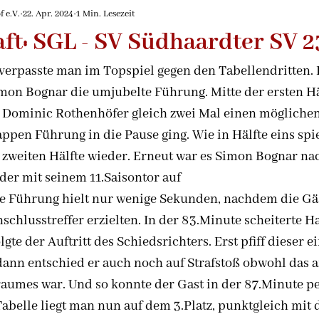
de
2026/2027
 e.V.
22. Apr. 2024
1 Min. Lesezeit
ft: SGL - SV Südhaardter SV 23
 verpasste man im Topspiel gegen den Tabellendritten. 
mon Bognar die umjubelte Führung. Mitte der ersten Hä
 Dominic Rothenhöfer gleich zwei Mal einen möglichen
appen Führung in die Pause ging. Wie in Hälfte eins spie
 zweiten Hälfte wieder. Erneut war es Simon Bognar nac
der mit seinem 11.Saisontor auf
ese Führung hielt nur wenige Sekunden, nachdem die Gä
chlusstreffer erzielten. In der 83.Minute scheiterte H
lgte der Auftritt des Schiedsrichters. Erst pfiff dieser ei
dann entschied er auch noch auf Strafstoß obwohl das a
raumes war. Und so konnte der Gast in der 87.Minute pe
Tabelle liegt man nun auf dem 3.Platz, punktgleich mit