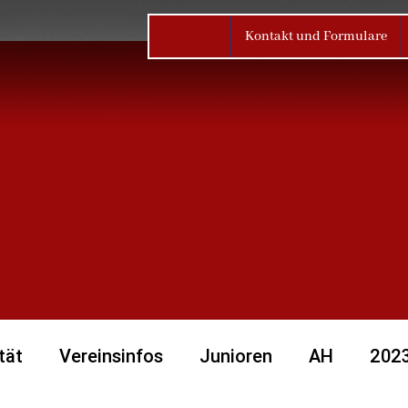
Kontakt und Formulare
tät
Vereinsinfos
Junioren
AH
202