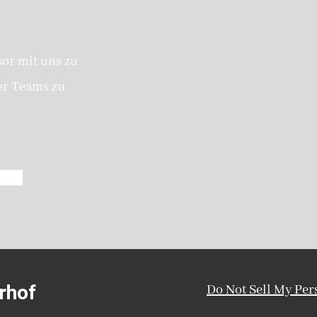
sor mit uns zu
er Teams zu
rhof
Do Not Sell My Per