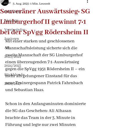
Alle
3. Aug. 2025
1 Min. Lesezeit
Souveräner Auswärtssieg: SG
2025/2026
Limburgerhof II gewinnt 7:1
Aktivität
Vereinsinfos
bei der SpVgg Rödersheim II
Junioren
Mit einer starken und geschlossenen 
AH
Mannschaftsleistung sicherte sich die 
zweite Mannschaft der SG Limburgerhof 
2023/2024
einen überzeugenden 7:1-Auswärtssieg 
2024/2025
gegen die SpVgg 1951 Rödersheim II – ein 
Rückblende
mehr als gelungener Einstand für das 
neue Trainergespann Patrick Fahrnbach 
2026/2027
und Sebastian Haas.
Schon in den Anfangsminuten dominierte 
die SG das Geschehen: Ali Alhasan 
brachte das Team in der 3. Minute in 
Führung und legte nur zwei Minuten 