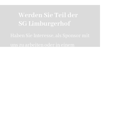
Werden Sie Teil der
SG Limburgerhof
Haben Sie Interesse, als Sponsor mit
uns zu arbeiten oder in einem
unserer Teams zu spielen?
Kontaktieren Sie uns
SG 1919 Limburgerhof
sglimburgerhof@gmail.com
Hermann-Löns-Weg 2c
67117 Limburgerhof