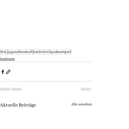
SGL
jugendfussball
kinder
G1
SpaßamSpiel
Junioren
Alle ansehen
Aktuelle Beiträge