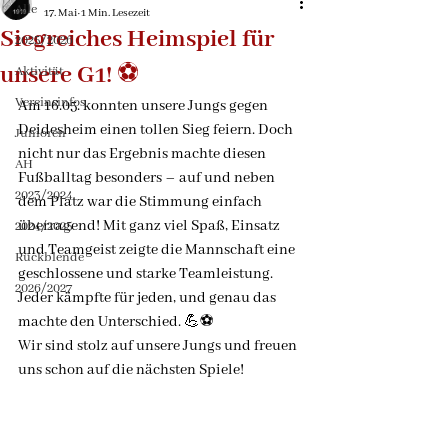
Alle
17. Mai
1 Min. Lesezeit
Siegreiches Heimspiel für
2025/2026
unsere G1! ⚽️
Aktivität
Vereinsinfos
Am 16.05. konnten unsere Jungs gegen 
Deidesheim einen tollen Sieg feiern. Doch 
Junioren
nicht nur das Ergebnis machte diesen 
AH
Fußballtag besonders – auf und neben 
2023/2024
dem Platz war die Stimmung einfach 
überragend! Mit ganz viel Spaß, Einsatz 
2024/2025
und Teamgeist zeigte die Mannschaft eine 
Rückblende
geschlossene und starke Teamleistung. 
2026/2027
Jeder kämpfte für jeden, und genau das 
machte den Unterschied. 💪⚽️
Wir sind stolz auf unsere Jungs und freuen 
uns schon auf die nächsten Spiele!