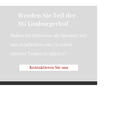
Werden Sie Teil der
SG Limburgerhof
Haben Sie Interesse, als Sponsor mit
uns zu arbeiten oder in einem
unserer Teams zu spielen?
Kontaktieren Sie uns
SG 1919 Limburgerhof
sglimburgerhof@gmail.com
Hermann-Löns-Weg 2c
67117 Limburgerhof