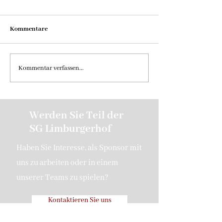
Kommentare
Bericht - 1.Spieltag Aktive
1.Pokalrunde VfL
Kommentar verfassen...
– SG Limburgerho
Werden Sie Teil der
SG Limburgerhof
Haben Sie Interesse, als Sponsor mit
uns zu arbeiten oder in einem
unserer Teams zu spielen?
Kontaktieren Sie uns