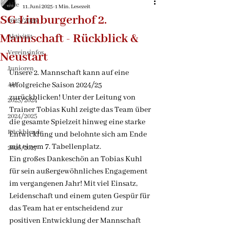
Alle
11. Juni 2025
1 Min. Lesezeit
SG Limburgerhof 2.
2025/2026
Mannschaft - Rückblick &
Aktivität
Vereinsinfos
Neustart
Junioren
Unsere 2. Mannschaft kann auf eine 
AH
erfolgreiche Saison 2024/25 
zurückblicken! Unter der Leitung von 
2023/2024
Trainer Tobias Kuhl zeigte das Team über 
2024/2025
die gesamte Spielzeit hinweg eine starke 
Rückblende
Entwicklung und belohnte sich am Ende 
mit einem 7. Tabellenplatz.
2026/2027
Ein großes Dankeschön an Tobias Kuhl 
für sein außergewöhnliches Engagement 
im vergangenen Jahr! Mit viel Einsatz, 
Leidenschaft und einem guten Gespür für 
das Team hat er entscheidend zur 
positiven Entwicklung der Mannschaft 