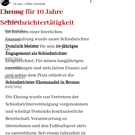
Alle
12. Jan.
1 Min. Lesezeit
Ehrung für 10 Jahre
2025/2026
Schiedsrichtertätigkeit
Aktivität
Vereinsinfos
Im Rahmen einer feierlichen 
Veranstaltung wurde unser Schiedsrichter 
Junioren
Dominik Meister
 für sein 
10-jähriges 
AH
Engagement als Schiedsrichter
2023/2024
ausgezeichnet. Für seinen langjährigen, 
zuverlässigen und stets fairen Einsatz auf 
2024/2025
und neben dem Platz erhielt er die 
Rückblende
Schiedsrichter-Ehrennadel in Bronze
.
2026/2027
Die Ehrung wurde von Vertretern der 
Schiedsrichtervereinigung vorgenommen 
und würdigt Dominiks kontinuierliche 
Bereitschaft, Verantwortung zu 
übernehmen und den Fußballsport aktiv 
zu unterstützen. Seit einem Jahrzehnt ist 