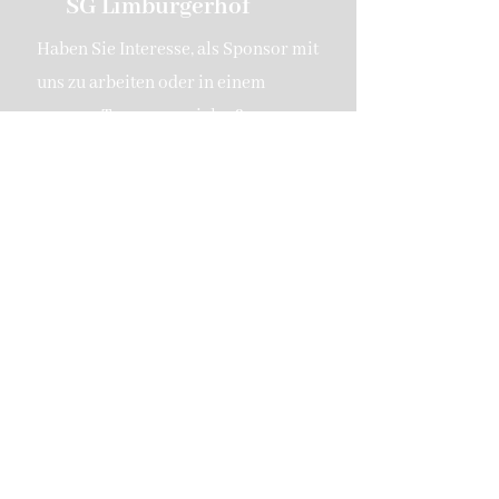
SG Limburgerhof
Haben Sie Interesse, als Sponsor mit
uns zu arbeiten oder in einem
unserer Teams zu spielen?
Kontaktieren Sie uns
SG 1919 Limburgerhof
sglimburgerhof@gmail.com
Hermann-Löns-Weg 2c
67117 Limburgerhof