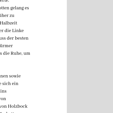
erte.
ten gelang es 
üher zu 
Halbzeit 
r die Linke 
ss der besten 
türmer 
s die Ruhe, um 
onen sowie
e sich ein
 ins
von
von Holzbock 