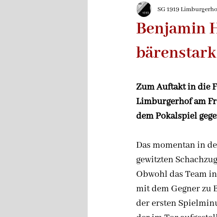
2024/2025
Rückblen
SG 1919 Limburgerhof
Benjamin H
bärenstark
Zum Auftakt in die 
Limburgerhof am Fre
dem Pokalspiel gege
Das momentan in der
gewitzten Schachzug
Obwohl das Team in 
mit dem Gegner zu B
der ersten Spielmin