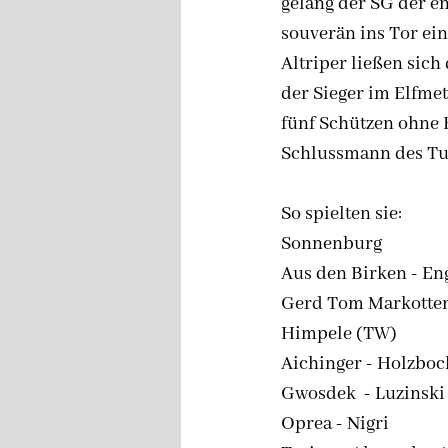
gelang der SG der 
souverän ins Tor ei
Altriper ließen sich
der Sieger im Elfme
fünf Schützen ohne 
Schlussmann des Tu
So spielten sie:
Sonnenburg
Aus den Birken - E
Gerd Tom Markotten 
Himpele (TW)
Aichinger - Holzbock
Gwosdek  - Luzinski 
Oprea - Nigri