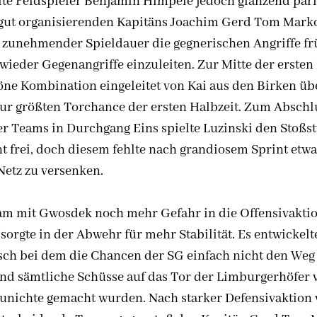
lte Feldspieler Benjamin Himpele jedoch glänzend pari
 gut organisierenden Kapitäns Joachim Gerd Tom Markot
zunehmender Spieldauer die gegnerischen Angriffe fr
ieder Gegenangriffe einzuleiten. Zur Mitte der ersten 
öne Kombination eingeleitet von Kai aus den Birken übe
ur größten Torchance der ersten Halbzeit. Zum Abschlu
er Teams in Durchgang Eins spielte Luzinski den Stoßs
t frei, doch diesem fehlte nach grandiosem Sprint etwa
Netz zu versenken.
am mit Gwosdek noch mehr Gefahr in die Offensivakti
sorgte in der Abwehr für mehr Stabilität. Es entwickelt
sch bei dem die Chancen der SG einfach nicht den Weg
und sämtliche Schüsse auf das Tor der Limburgerhöfer 
nichte gemacht wurden. Nach starker Defensivaktion 