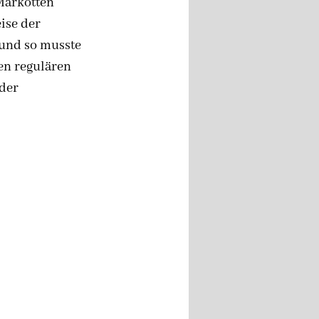
arkotten 
ise der 
 und so musste 
en regulären 
der 