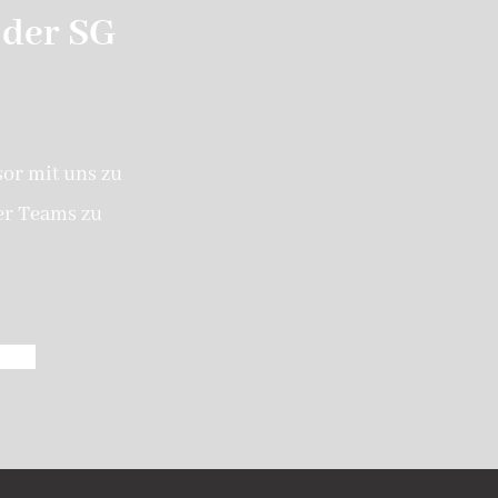
 der SG
sor mit uns zu
er Teams zu