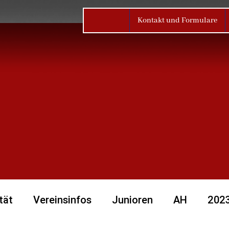
Kontakt und Formulare
tät
Vereinsinfos
Junioren
AH
202