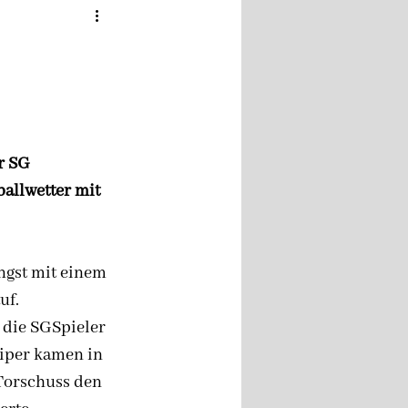
r SG 
allwetter mit 
gst mit einem 
uf.
 die SGSpieler 
iper kamen in 
Torschuss den 