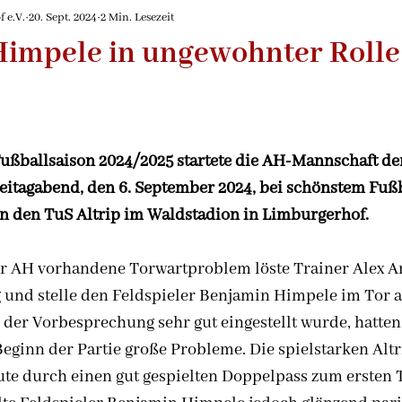
de
2026/2027
 e.V.
20. Sept. 2024
2 Min. Lesezeit
impele in ungewohnter Rolle
Fußballsaison 2024/2025 startete die AH-Mannschaft de
itagabend, den 6. September 2024, bei schönstem Fußb
n den TuS Altrip im Waldstadion in Limburgerhof. 
 AH vorhandene Torwartproblem löste Trainer Alex An
 und stelle den Feldspieler Benjamin Himpele im Tor a
der Vorbesprechung sehr gut eingestellt wurde, hatten
eginn der Partie große Probleme. Die spielstarken Altr
ute durch einen gut gespielten Doppelpass zum ersten 